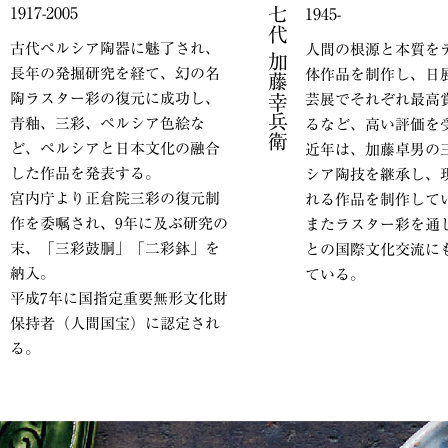
七代 加藤幸兵衛
1917-2005
1945-
古代ペルシア陶器に魅了され、
人間の根源と本質を
長年の発掘研究を経て、幻の名
体作品を制作し、日
陶ラスター彩の復元に成功し、
芸展でそれぞれ最高
青釉、三彩、ペルシア色絵な
るなど、高い評価を
ど、ペルシアと日本文化の融合
近年は、加藤卓男の
した作品を発表する。
シア陶技を継承し、
宮内庁より正倉院三彩の復元制
れる作品を制作して
作を委嘱され、9年に及ぶ研究の
またラスター彩を通
末、「三彩鼓胴」「二彩鉢」を
との国際文化交流に
納入。
ている。
平成7年に国指定重要無形文化財
保持者（人間国宝）に認定され
る。