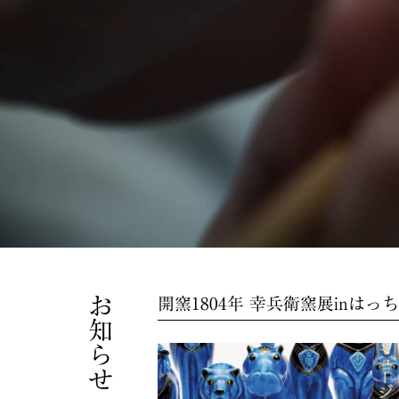
お知らせ
開窯1804年 幸兵衛窯展inはっ