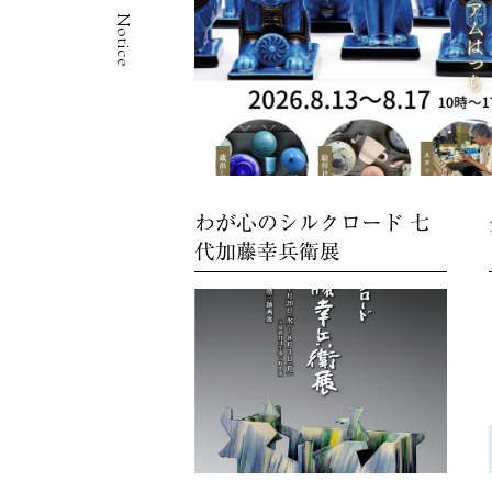
Notice
わが心のシルクロード 七
代加藤幸兵衛展