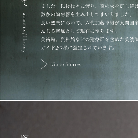
ました。以後代々に渡り、窯の火を灯し続
数多の陶磁器を生み出してまいりました。
about us / History
長い窯歴において、六代加藤卓男が人間国
んじる窯風として現在に至ります。
美術館、資料館などの建築群を含めた美濃
ガイド2つ星に選定されています。
Go to Stories