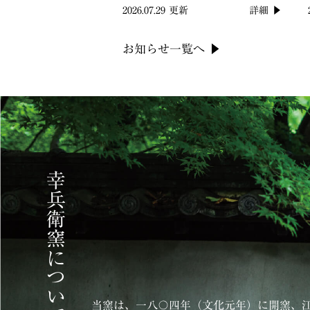
2026.07.29 更新
詳細 ▶
お知らせ一覧へ ▶︎
幸兵衛窯について
当窯は、一八〇四年（文化元年）に開窯、