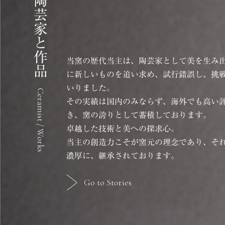
陶芸家と作品
当窯の歴代当主は、陶芸家として美を生み
に新しいものを追い求め、試行錯誤し、挑
いりました。
Ceramist / Works
その実績は国内のみならず、海外でも高い
き、窯の誇りとして蓄積しております。
卓越した技術と美への探求心。
当主の創造力こそが窯元の理念であり、そ
濃厚に、継承されております。
Go to Stories