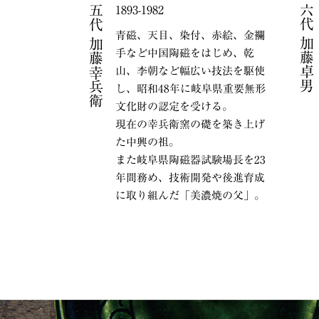
六代 加藤卓男
五代 加藤幸兵衛
1893-1982
青磁、天目、染付、赤絵、金襴
手など中国陶磁をはじめ、乾
山、李朝など幅広い技法を駆使
し、昭和48年に岐阜県重要無形
文化財の認定を受ける。
現在の幸兵衛窯の礎を築き上げ
た中興の祖。
また岐阜県陶磁器試験場長を23
年間務め、技術開発や後進育成
に取り組んだ「美濃焼の父」。