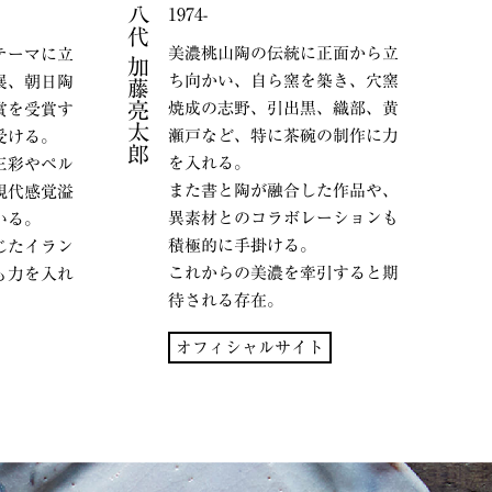
八代 加藤亮太郎
1974-
美濃桃山陶の伝統に正面から立
テーマに立
ち向かい、自ら窯を築き、穴窯
展、朝日陶
焼成の志野、引出黒、織部、黄
賞を受賞す
瀬戸など、特に茶碗の制作に力
受ける。
を入れる。
三彩やペル
また書と陶が融合した作品や、
現代感覚溢
異素材とのコラボレーションも
いる。
積極的に手掛ける。
じたイラン
これからの美濃を牽引すると期
も力を入れ
待される存在。
オフィシャルサイト