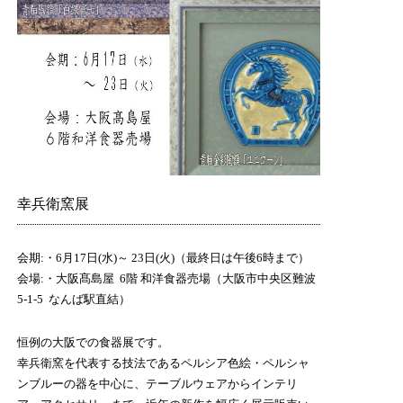
幸兵衛窯展
会期:・6月17日(水)～ 23日(火)（最終日は午後6時まで）
会場:・大阪髙島屋 6階 和洋食器売場（大阪市中央区難波
5-1-5 なんば駅直結）
恒例の大阪での食器展です。
幸兵衛窯を代表する技法であるペルシア色絵・ペルシャ
ンブルーの器を中心に、テーブルウェアからインテリ