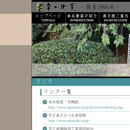
幸兵衛窯「作陶館」
http://www.sakazuki.or.jp/potteryworkshop.php
市之倉さかづき美術館
http://www.sakazuki.or.jp/
市之倉陶磁器工業協同組合