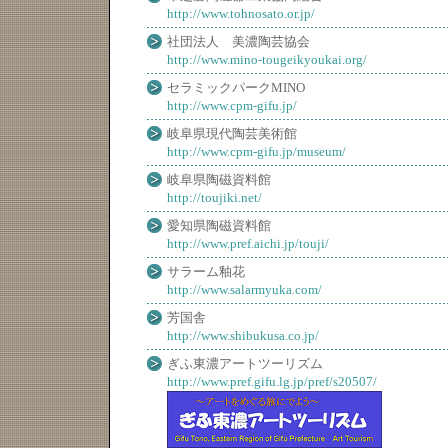
http://www.tohnosato.or.jp/
社団法人 美濃陶芸協会
http://www.mino-tougeikyoukai.org/
セラミックパークMINO
http://www.cpm-gifu.jp/
岐阜県現代陶芸美術館
http://www.cpm-gifu.jp/museum/
岐阜県陶磁資料館
http://toujiki.net/
愛知県陶磁資料館
http://www.pref.aichi.jp/touji/
サラーム釉花
http://www.salarmyuka.com/
芳国舎
http://www.shibukusa.co.jp/
ぎふ東濃アートツーリズム
http://www.pref.gifu.lg.jp/pref/s20507/