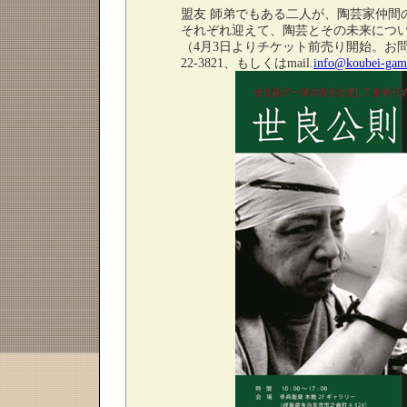
盟友 師弟でもある二人が、陶芸家仲間
それぞれ迎えて、陶芸とその未来につい
（4月3日よりチケット前売り開始。お問合せ
22-3821、もしくはmail.
info@koubei-gama