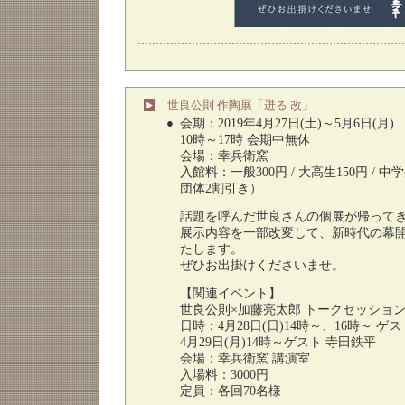
世良公則 作陶展「迸る 改」
●
会期：2019年4月27日(土)～5月6日(月)
10時～17時 会期中無休
会場：幸兵衛窯
入館料：一般300円 / 大高生150円 /
団体2割引き）
話題を呼んだ世良さんの個展が帰って
展示内容を一部改変して、新時代の幕開
たします。
ぜひお出掛けくださいませ。
【関連イベント】
世良公則×加藤亮太郎 トークセッショ
日時：4月28日(日)14時～、16時～ ゲ
4月29日(月)14時～ゲスト 寺田鉄平
会場：幸兵衛窯 講演室
入場料：3000円
定員：各回70名様