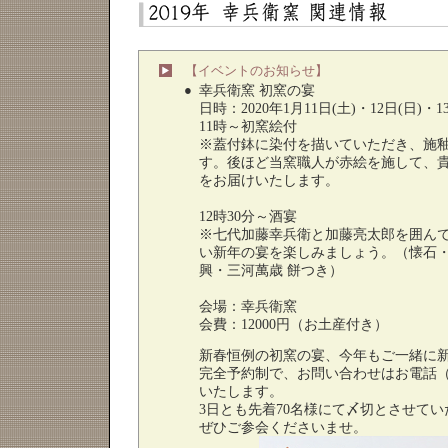
【イベントのお知らせ】
●
幸兵衛窯 初窯の宴
日時：2020年1月11日(土)・12日(日)・1
11時～初窯絵付
※蓋付鉢に染付を描いていただき、施
す。後ほど当窯職人が赤絵を施して、
をお届けいたします。
12時30分～酒宴
※七代加藤幸兵衛と加藤亮太郎を囲ん
い新年の宴を楽しみましょう。（懐石
興・三河萬歳 餅つき）
会場：幸兵衛窯
会費：12000円（お土産付き）
新春恒例の初窯の宴、今年もご一緒に
完全予約制で、お問い合わせはお電話（057
いたします。
3日とも先着70名様にて〆切とさせて
ぜひご参会くださいませ。