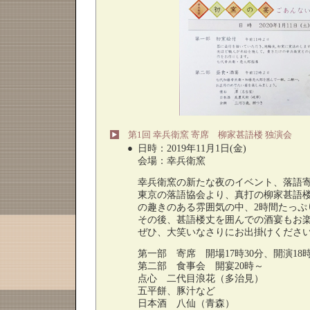
第1回 幸兵衛窯 寄席 柳家甚語楼 独演会
●
日時：2019年11月1日(金)
会場：幸兵衛窯
幸兵衛窯の新たな夜のイベント、落語
東京の落語協会より、真打の柳家甚語
の趣きのある雰囲気の中、2時間たっぷ
その後、甚語楼丈を囲んでの酒宴もお
ぜひ、大笑いなさりにお出掛けくださ
第一部 寄席 開場17時30分、開演18
第二部 食事会 開宴20時～
点心 二代目浪花（多治見）
五平餅、豚汁など
日本酒 八仙（青森）