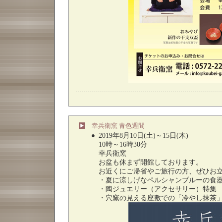
幸兵衛窯 青色週間
●
2019年8月10日(土)～15日(木)
10時～16時30分
幸兵衛窯
お盆も休まず開館しております。
お近くにご帰省やご旅行の方、ぜひお
・夏に涼しげなペルシャンブルーの食
・陶ジュエリー（アクセサリー）特集
・穴窯の見える座敷での「冷やし抹茶」