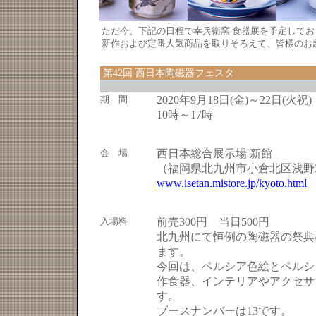
ただ今、下記の日程で幸兵衛窯 食器展を予定してお
新作および定番人気商品を取りそろえて、皆様のお
第42回 西日本陶磁器フェスタ
期 間
2020年9月18日(金)～22日(火祝)
10時～17時
会 場
西日本総合展示場 新館
（福岡県北九州市小倉北区浅野3-
www.isetan.mistore.jp/kyoto.html
入場料
前売300円 当日500円
北九州にて恒例の陶磁器の祭典
ます。
今回は、ペルシア色絵とペルシ
作食器、インテリアやアクセサ
す。
ブースナンバーは13です。