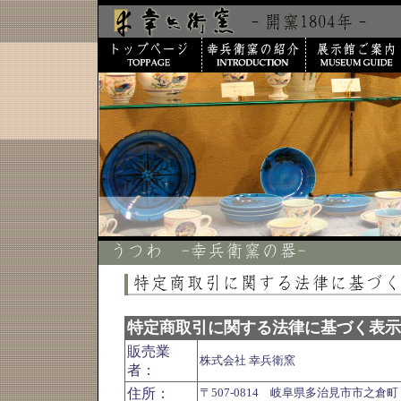
特定商取引に関する法律に基づく表示
販売業
株式会社 幸兵衛窯
者：
住所：
〒507-0814 岐阜県多治見市市之倉