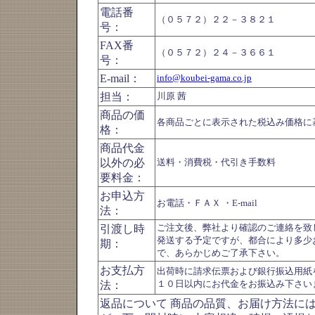
電話番
（０５７２）２２－３８２１
号：
FAX番
（０５７２）２４－３６６１
号：
E-mail：
info@koubei-gama.co.jp
担当：
川原 茜
商品の価
各商品ごとに表示された税込み価格に
格：
商品代金
以外の必
送料・消費税・代引き手数料
要料金：
お申込方
お電話・ＦＡＸ ・E-mail
法：
引渡し時
ご注文後、弊社より確認のご連絡を致
発送する予定ですが、都合により多少
期：
で、あらかじめご了承下さい。
お支払方
出荷時に請求伝票および銀行振込用紙
法：
１０日以内にお代金をお振込み下さい
返品について 商品の品質、お届け方法に